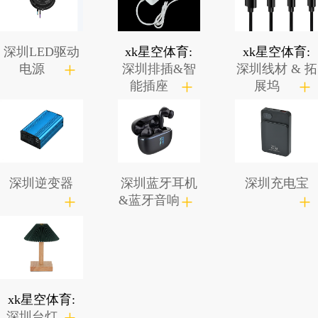
深圳LED驱动
xk星空体育:
xk星空体育:
+
电源
深圳排插&智
深圳线材 & 拓
+
+
能插座
展坞
深圳逆变器
深圳蓝牙耳机
深圳充电宝
+
+
+
&蓝牙音响
xk星空体育:
+
深圳台灯