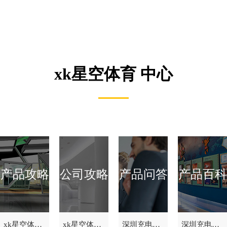
xk星空体育 中心
产品攻略
公司攻略
产品问答
产品百科
xk星空体育:深圳充电器插头类型有哪些区别
xk星空体育:深圳xk星空体育支持镍氢和镍镉通用吗？
深圳充电器断电保护功能重要吗
深圳充电器的正负极怎么分