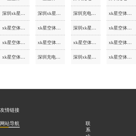
深圳xk星空体育带USB接口实用吗？
深圳xk星空体育的输入电压越高越好吗？
深圳充电器功率与电缆有什么关系
xk星空体育:深圳如何解决xk星空体育的干扰问题
xk星空体育:深圳如何区分镍氢电池与锂xk星空体育？
xk星空体育:深圳LED 驱动电源调光方式是怎么样的？
深圳xk星空体育能带出国使用吗？
xk星空体育:深圳开关电源输出电压不稳定的维修
xk星空体育:深圳充电器闪灯问题通常与哪些因素有关
xk星空体育:深圳车载充电器特性解析
xk星空体育:深圳xk星空体育充不满是什么原因？
xk星空体育:深圳快充和普通充电器哪个更环保
xk星空体育:深圳LED 驱动电源的恒流精度受哪些因素影响？
深圳充电器出现故障时，常见的原因有哪些，如何排查和解决？
深圳xk星空体育可以同时充几节电池？
xk星空体育:深圳哪个更常用,快充和普通充电器哪个更好呢
友情链接
网站导航
联
系
xk