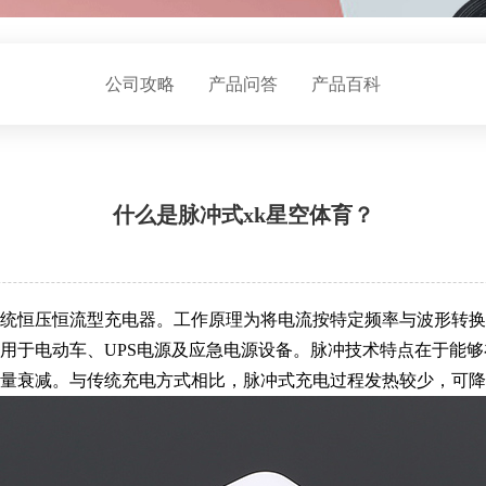
公司攻略
产品问答
产品百科
什么是脉冲式xk星空体育？
统恒压恒流型
充电器
。工作原理为将电流按特定频率与波形转换
用于电动车、UPS电源及应急电源设备。脉冲技术特点在于能
量衰减。与传统充电方式相比，脉冲式充电过程发热较少，可降