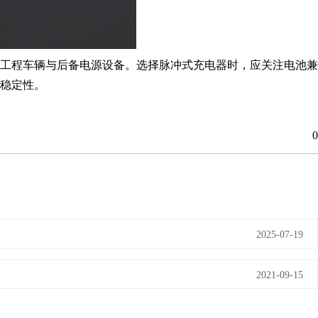
工程车辆与后备电源设备。选择脉冲式
充电器
时，应关注电池兼
稳定性。
0
2025-07-19
2021-09-15