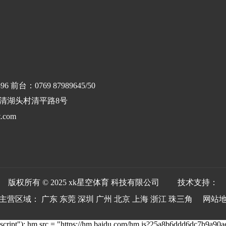
96 前台：0769 87989645/50
清湖头村清平路8号
.com
版权所有 © 2025 xk星空体育 科技有限公司 技术支持：
主营区域：
广东
东莞
深圳
广州
北京
上海
浙江
珠三角
网站
nt("script"); hm.src = "https://hm.baidu.com/hm.js?25a8b6ddd6dc7b9a