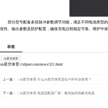
部分型号配备多段脉冲参数调节功能，满足不同电池类型的
容性、输出参数及防护配置，确保充电过程稳定可靠。维护中保
标签
xk星空体育
xk星空体育://xhjnet.com/news/321.html
上一篇：
xk星空体育:什么xk星空体育适合户外作业使用？
下一篇：
xk星空体育:电源适配器厂家：教你如何拆解充电器