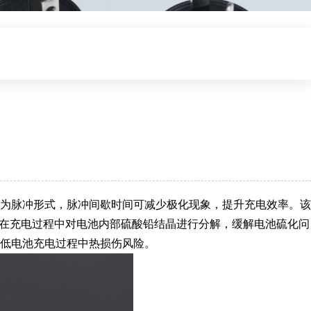
为脉冲形式，脉冲间歇时间可减少极化现象，提升充电效率。该
够在充电过程中对电池内部硫酸铅结晶进行分解，缓解电池硫化问
低电池充电过程中热损伤风险。