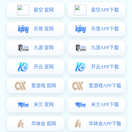
xk星空体育: 蓝牙耳机&蓝牙音响
充电宝
台灯
星空体
育
产品中心
xk星空体育: 家用充电器&车载充电
器
xk星空体育:PD快充和QC 快充
USB 充电器
车载充电器
电源适配器
xk星空体育:开关电源 5W 系列
xk星空体育: 开关电源 12W 系列