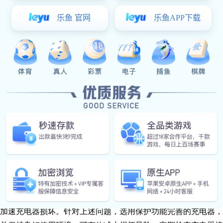
使用过程中若电源电压不稳定，输入电压波动过大也可能损
伤充电模块。用户操作不当亦为损坏因素，如长时间过充或频繁
拔插连接线。劣质电池或不兼容电池组使用，易引发
充电器
保护
电路失效。户外使用未做好防水防尘处理，暴雨或泥尘侵蚀均会
加速
充电器
损坏。针对上述问题，选用保护功能完善的充电器，