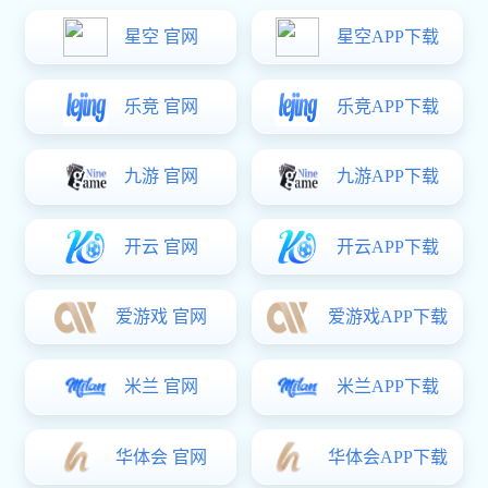
主要包括元件老化、过热、线路短路及环境因素影响。内部元器
育:xk
育
件长时间高负载工作，电容、电阻、整流模块容易老化失效。充
电过程中
充电器
散热效果不足，导致过热损坏成为常见问题，散
星空体
热风扇堵塞或损坏将进一步加速故障发生。线路短路常因使用环
境潮湿、充电接口进水或灰尘积聚引发。
育 中
心