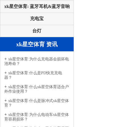
xk星空体育: 蓝牙耳机&蓝牙音响
充电宝
台灯
xk星空体育 资讯
xk星空体育:为什么充电器会损坏电
池寿命？
xk星空体育:什么是PD快充充电
器？
xk星空体育:什么xk星空体育适合户
外作业使用？
xk星空体育:什么是脉冲式xk星空体
育？
xk星空体育:为什么电动车xk星空体
育容易损坏？