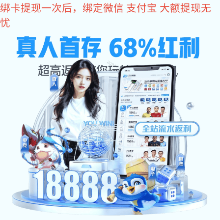
xk星空体育
乐丰电器科技有限公司
充电器/数据线/蓝牙耳机/充电宝/小台灯/风扇
xk星空体
销售服务电话
育:
+86 0769 87989659
xk星空体育: 家用充电器&车载充电器
电源适配器
xk星空
关于乐
xk星空
充电器
产品中
业务分
xk星空
在线留
联系xk
xk星空体育
LED驱动电源
排插&智能插座
线材 & 拓展坞
体育
丰
体育
厂家
心
布
体
言
星空体
逆变器
蓝牙耳机&蓝牙音响
充电宝
台灯
育:xk
育