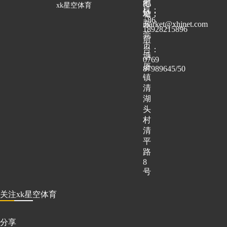
地
邮
xk星空体育
机：
址：
箱：
+86
东
market@xhjnet.com
18928215896
莞
前
市
台：
塘
0769
厦
87989645/50
镇
清
湖
头
村
清
平
路
8
号
关注xk星空体育
分享